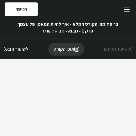
רכישה
בר פחימה: הקורס המלא - איך להיות המאמן של עצמך
פרק 1 - מבוא
-
מבוא לקורס
לשיעור הקודם
תוכן הקורס
לשיעור הבא
פרק 1 - מבוא
0/1
מבוא לקורס
וידאו
·
)
00
:
08
:
18
(
פרק 2 - בחירת מטרה
0/5
פתיחה
וידאו
·
)
00
:
01
:
25
(