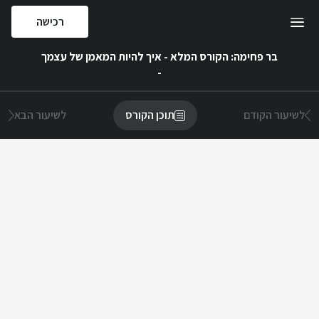
רכישה
בר פחימה: הקורס המלא - איך להיות המאמן של עצמך
-
לשיעור הקודם
תוכן הקורס
לשיעור הבא
פרק 1 - מבוא
0/1
מבוא לקורס
וידאו
·
)
00
:
08
:
18
(
בר פחימה: הקורס המלא - איך להיות המאמן של
עצמך
פרק 2 - בחירת מטרה
0/5
מחיר הקורס
:
₪
990
פתיחה